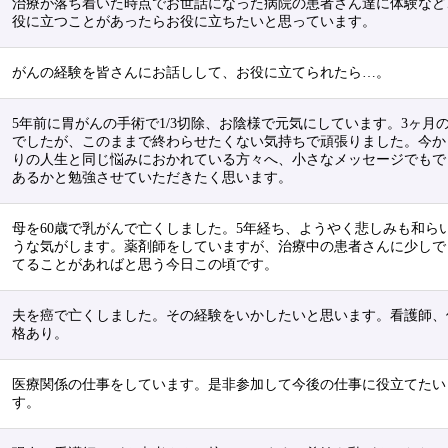
治療が落ち着いた時点でお世話になった病院の患者さん達に体験など
役に立つことがあったらお役に立ちたいと思っています。
がんの経験を皆さんにお話しして、お役に立てられたら…。
5年前に胃がんの手術で1/3切除、お陰様で元気にしています。3ヶ月
でしたが、このままで終わらせたくない気持ちで頑張りました。今か
りの人生と同じ悩みにおかれている方々へ、小さなメッセージでもで
あるかと勉強させていただきたく思います。
母を60歳で乳がんで亡くしました。5年経ち、ようやく悲しみも和ら
うな気がします。薬剤師をしていますが、治療中の患者さんに少しで
てることがあればと思う今日この頃です。
夫を癌で亡くしました。その経験をいかしたいと思います。看護師、
格あり。
医療関係の仕事をしています。是非参加して今後の仕事に役立てたい
す。