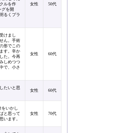
クルを作
女性
50代
ングを開
明るくプラ
受けまし
せん。手術
の形でこの
ます。辛か
女性
60代
した。今再
みしめつつ
中で、小さ
したいと思
女性
60代
験をいかし
ばと思って
女性
70代
思います。