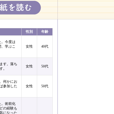
性別
年齢
た。今度は
間、学ぶこ
女性
40代
ます。落ち
女性
50代
す。
、何かにお
ば参加した
女性
50代
た。術前化
どの経験も
気になった