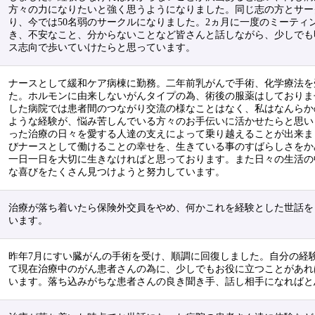
方々の力になりたいと強く思うようになりました。同じ志の方とサー
り、今では50名弱のサークルになりました。2ヵ月に一度のミーティ
き、不安なこと、分からないことなど皆さんと話しながら、少しでも
ス志向で歩いていけたらと思っています。
ナースとして緩和ケア病棟に勤務。二年前乳がんで手術、化学療法を
た。ホルモンに由来しないがんタイプの為、術後の服薬はしておりま
した病院では患者間のつながり交流の様なことはなく、私はなんらか
ような経験が、悩み苦しんでいる方々のお手伝いに活かせたらと思い
った治療の日々を愛する人達の支えによって乗り越えることが出来ま
びナースとして働けることの幸せを、生きている事のすばらしさをか
一日一日を大切に生きなければと思っております。また日々の生活の
な喜びをたくさん見つけようと努力しています。
治療が落ち着いたら保険外交員をやめ、何かこれを経験とした世話を
います。
昨年7月にすい臓がんの手術を受け、順調に回復しました。自分の経
て現在治療中のがん患者さんの為に、少しでもお役に立つことがあれ
います。落ち込みがちな患者さんの良き聞き手、話し相手になればと