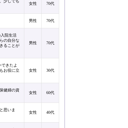
、少しでも
女性
70代
男性
70代
の入院生活
らの自分な
男性
70代
きることが
いできたよ
もお役に立
女性
30代
保健婦の資
女性
60代
と思いま
女性
40代