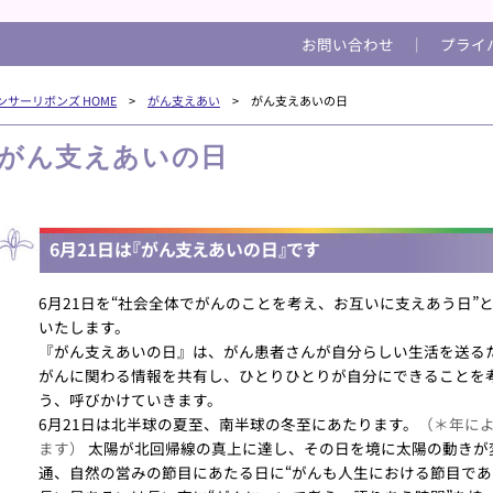
お問い合わせ
│
プライ
ンサーリボンズ HOME
>
がん支えあい
> がん支えあいの日
がん支えあいの日
6月21日は『がん支えあいの日』です
6月21日を“社会全体でがんのことを考え、お互いに支えあう日”
いたします。
『がん支えあいの日』は、がん患者さんが自分らしい生活を送る
がんに関わる情報を共有し、ひとりひとりが自分にできることを
う、呼びかけていきます。
6月21日は北半球の夏至、南半球の冬至にあたります。
（＊年に
ます）
太陽が北回帰線の真上に達し、その日を境に太陽の動きが
通、自然の営みの節目にあたる日に“がんも人生における節目であ