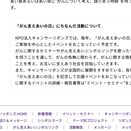
長い昼あるいは長い夜に“がんについて考え、語りあう時間”を持
す。
「がん支えあいの日」にちなんだ活動について
NPO法人キャンサーリボンズでは、毎年、『がん支えあいの
ご家族を中心としたイベントをおこなっていく予定です。
がんに関するセミナーやがん支えあいシンボルソングを歌った
を伺うことを通して、がんの有無に関わらず、がんに関する情
ことを考え、お互いに支えあう社会を目指していきます。
また、キャンサーリボンズが全国的に展開をすすめている、各
『がん支えあいの日』を記念して応援イベントをおこなってい
に関するイベントの詳細・報告書等は“イベント・セミナー”を
リボンズ HOME
│
新着情報
│
イベント・セミナー
│
キャンサーリボ
紹介＆メッセージ
│
シンボルマーク
│
テーマ別プロジェクト
│
リボン
日
│
がん支えあいシンボルソング
│
活動報告
│
メッセージ
│
メッ