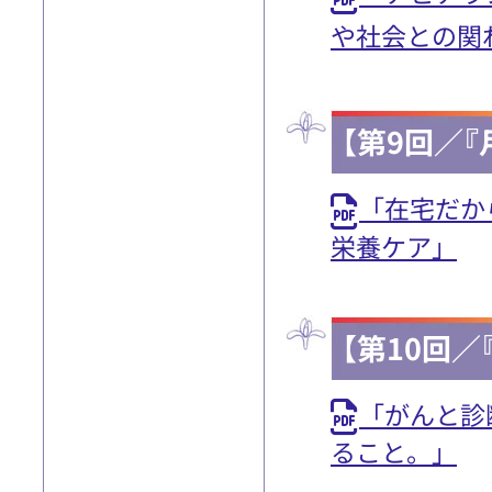
や社会との関
【第9回／『
「在宅だか
栄養ケア」
【第10回／
「がんと診
ること。」