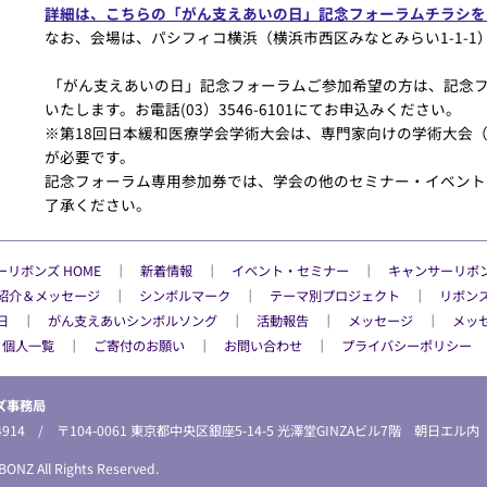
詳細は、こちらの「がん支えあいの日」記念フォーラムチラシを
なお、会場は、パシフィコ横浜（横浜市西区みなとみらい1-1-1）
「がん支えあいの日」記念フォーラムご参加希望の方は、記念
いたします。お電話(03）3546-6101にてお申込みください。
※第18回日本緩和医療学会学術大会は、専門家向けの学術大会
が必要です。
記念フォーラム専用参加券では、学会の他のセミナー・イベント
了承ください。
リボンズ HOME
│
新着情報
│
イベント・セミナー
│
キャンサーリボ
紹介＆メッセージ
│
シンボルマーク
│
テーマ別プロジェクト
│
リボン
日
│
がん支えあいシンボルソング
│
活動報告
│
メッセージ
│
メッ
・個人一覧
│
ご寄付のお願い
│
お問い合わせ
│
プライバシーポリシー
ズ事務局
565-4914 / 〒104-0061 東京都中央区銀座5-14-5 光澤堂GINZAビル7階 朝日エル内
ONZ All Rights Reserved.